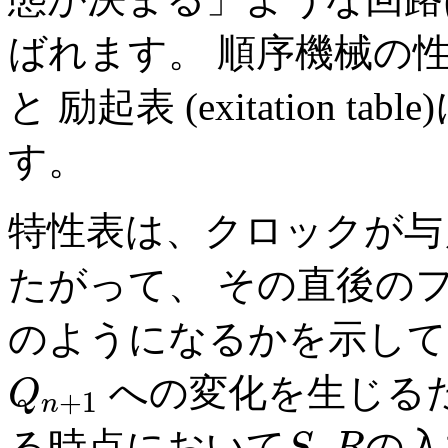
ばれます。 順序機械の性質は特性表
と 励起表 (exitation
す。
特性表は、クロックが
たがって、 その直後の
のようになるかを示して
への変化を生じる
Q
+
1
n
Q
n
+
1
る時点において
,
の入