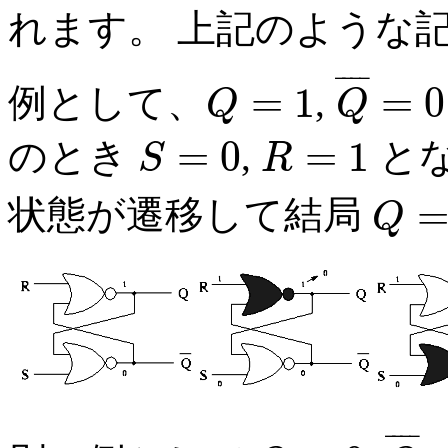
れます。 上記のような
¯
¯
¯
¯
=
1
=
0
例として、
,
Q
Q
Q
=
1
Q
¯
=
0
=
0
=
1
のとき
,
と
S
R
S
=
0
R
=
1
状態が遷移して結局
Q
Q
=
0
¯
¯
¯
¯