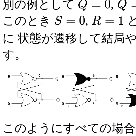
=
0
別の例として
,
Q
Q
Q
=
0
Q
¯
=
1
=
0
=
1
このとき
,
S
R
S
=
0
R
=
1
に 状態が遷移して結局
す。
このようにすべての場合