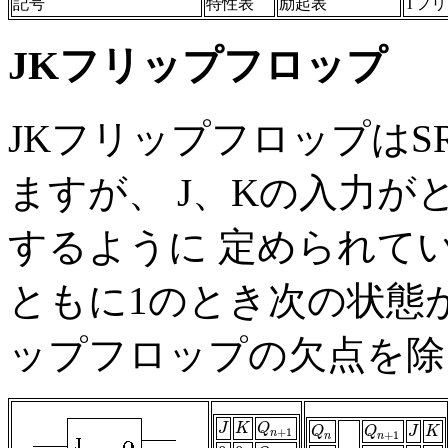
記号
特性表
励起表
Tフ
JKフリップフロップ
JKフリップフロップは
ますが、 J、Kの入力がと
するように 定められてい
ともに1のとき次の状態が
ップフロップの欠点を除
J
K
Q
n
+
1
J
K
Q
Q
n
Q
n
+
1
J
K
Q
Q
J
K
+
1
n
+
1
n
n