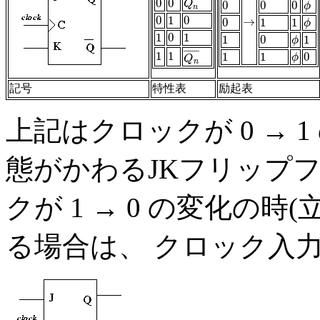
0
0
0
0
Q
n
Q
0
0
0
0
0
0
ϕ
ϕ
n
0
1
0
0
1
0
→
0
1
1
→
0
1
1
ϕ
ϕ
1
0
1
1
0
1
1
0
1
1
0
ϕ
1
ϕ
¯
¯
¯
¯
¯
¯
¯
1
1
1
1
0
1
1
1
1
ϕ
0
ϕ
Q
n
¯
Q
n
記号
特性表
励起表
上記はクロックが 0 → 
態がかわるJKフリップ
クが 1 → 0 の変化の
る場合は、 クロック入