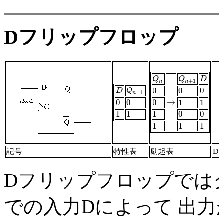
Dフリップフロップ
Q
n
Q
n
+
1
D
Q
Q
D
+
1
n
n
0
0
0
D
Q
n
+
1
D
Q
0
0
0
+
1
n
→
0
0
0
1
1
→
0
0
0
1
1
1
1
1
0
0
1
1
1
0
0
1
1
1
1
1
1
記号
特性表
励起表
Dフリップフロップでは
での入力Dによって 出