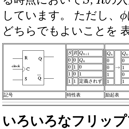
S
R
S
R
しています。 ただし、
ϕ
ϕ
どちらでもよいことを 
S
R
Q
n
+
1
S
R
Q
Q
n
Q
n
Q
Q
+
1
n
n
n
0
0
0
0
Q
n
0
0
Q
0
0
n
0
1
0
→
0
1
0
0
1
→
0
1
1
0
1
1
0
1
1
0
1
0
1
1
定義されず
1
1
1
1
1
1
記号
特性表
励起表
いろいろなフリップ