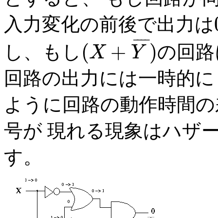
入力変化の前後で出力は
0
¯
¯
¯
¯
(
+
)
し、もし
の回路
X
Y
(
X
+
Y
¯
)
回路の出力には一時的
ように回路の動作時間の
号が 現れる現象はハザード
す。