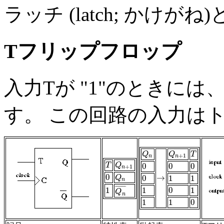
ラッチ (latch; かけ
Tフリップフロップ
入力Tが "1"のときに
す。 この回路の入力はトグル
Q
n
Q
n
+
1
T
Q
Q
T
+
1
n
n
T
Q
n
+
1
T
Q
0
0
0
0
0
0
+
1
n
0
→
0
Q
n
0
1
1
Q
→
0
1
1
n
¯
¯
¯
¯
¯
¯
¯
1
1
0
1
1
1
0
1
Q
n
¯
Q
n
1
1
0
1
1
0