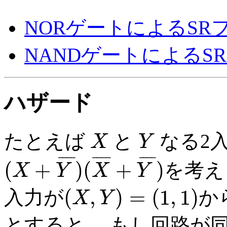
NORゲートによるS
NANDゲートによる
ハザード
たとえば
と
なる2
X
Y
X
Y
¯
¯
¯
¯
¯
¯
¯
¯
¯
¯
¯
¯
(
+
)
(
+
)
を考え
X
Y
X
Y
(
X
+
Y
¯
)
(
X
¯
+
Y
¯
)
(
,
)
=
(
1
,
1
)
入力が
か
X
Y
(
X
,
Y
)
=
(
1
,
1
)
とすると、 もし回路が