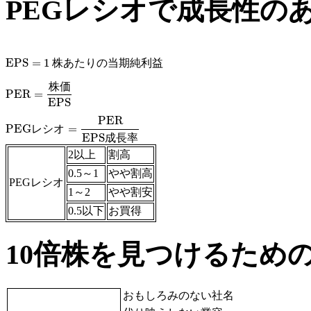
PEGレシオで成長性の
EPS
=
1
株
あ
た
り
の
当
期
純
利
益
EPS
=
1 株あたりの当期純利益
株
価
PER
=
PER
=
株価
EPS
EPS
PER
PEG
=
レ
シ
オ
PEGレシオ
=
PER
EPS成長率
EPS
成
長
率
2以上
割高
0.5～1
やや割高
PEGレシオ
1～2
やや割安
0.5以下
お買得
10倍株を見つけるための
おもしろみのない社名