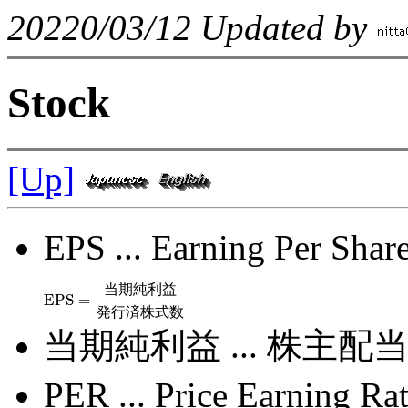
20220/03/12 Updated by
Stock
[Up]
EPS ... Earning Per 
当
期
純
利
益
EPS
=
EPS
=
当期純利益
発行済株式数
発
行
済
株
式
数
当期純利益 ... 株主配
PER ... Price Earnin