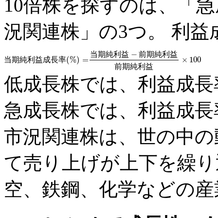
10倍株を探すのは、「
況関連株」の3つ。 利
−
当
期
純
利
益
前
期
純
利
益
(%)
=
×
100
当
期
純
利
益
成
長
率
当期純利益成長率(%)
=
当期純利益
−
前期純利益
前期純利益
×
10
前
期
純
利
益
低成長株では、利益成長率
急成長株では、利益成長率
市況関連株は、世の中の
て売り上げが上下を繰り
空、鉄鋼、化学などの産