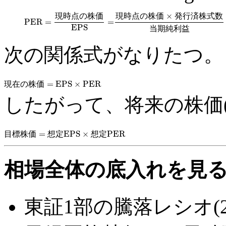
×
現
時
点
の
株
価
現
時
点
の
株
価
発
行
済
株
式
数
PER
=
=
PER
=
現時点の株価
EPS
=
現時点の株価
×
発行済株式数
当
EPS
当
期
純
利
益
次の関係式がなりたつ。
=
EPS
×
PER
現
在
の
株
価
現在の株価
=
EPS
×
PER
したがって、将来の株価(
=
EPS
×
PER
目
標
株
価
想
定
想
定
目標株価
=
想定EPS
×
想定PER
相場全体の底入れを見
東証1部の騰落レシオ(2