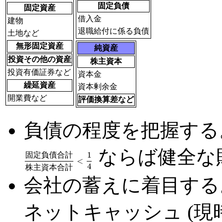
固定負債
固定資産
借入金
建物
退職給付に係る負債
土地など
無形固定資産
純資産
投資その他の資産
株主資本
投資有価証券など
資本金
繰延資産
資本剰余金
開業費など
評価換算差など
負債の程度を把握する
ならば健全な
1
固
定
負
債
合
計
<
固
定
負
債
合
計
株
主
資
本
合
計
<
1
4
4
株
主
資
本
合
計
会社の蓄えに着目する
ネットキャッシュ (現