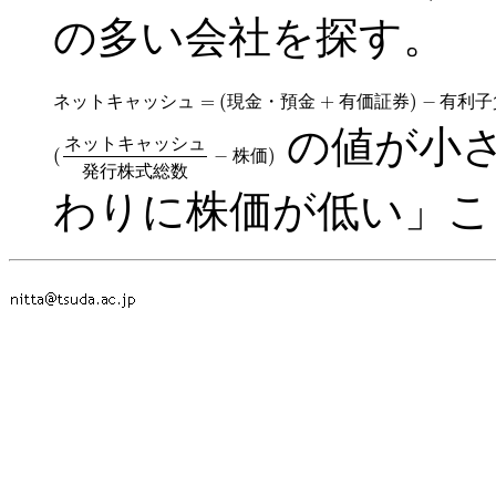
の多い会社を探す。
=
(
+
)
−
ネ
ッ
ト
キ
ャ
ッ
シ
ュ
現
金
・
預
金
有
価
証
券
有
利
子
ネットキャッシュ
=
(
現金・預金
+
有価証券
)
−
有利子負債
の値が小
ネ
ッ
ト
キ
ャ
ッ
シ
ュ
(
−
)
株
価
(
ネットキャッシュ
発行株式総数
−
株価
)
発
行
株
式
総
数
わりに株価が低い」こ